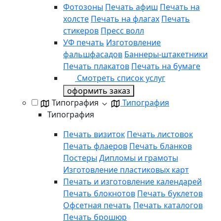
Фотозоны
Печать афиш
Печать на
холсте
Печать на флагах
Печать
стикеров
Пресс волл
УФ печать
Изготовление
фальшфасадов
Баннеры-штакетники
Печать плакатов
Печать на бумаге
Смотреть список услуг
оформить заказ
Типография
Типография
Типография
Печать визиток
Печать листовок
Печать флаеров
Печать бланков
Постеры
Дипломы и грамоты
Изготовление пластиковых карт
Печать и изготовление календарей
Печать блокнотов
Печать буклетов
Офсетная печать
Печать каталогов
Печать брошюр